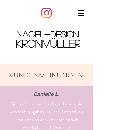
NAGEL-DESIGN
KRONMÜLLER
KUNDENMEINUNGEN
Danielle L.
Bin seit 22 Jahren Kundin und würde nie
woanders hingehen, weil das Personal, die
Produkte und das Ambiente einfach
unschlagbar sind. Weiter so!